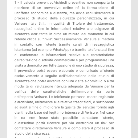
1 - Il calcola preventivo/richiedi preventivo non comporta la
ricezione di un preventivo online né la formulazione di
un’offerta economica a distanza, ma avvia esclusivamente il
processo di studio della sicurezza personalizzato, in cui
Verisure Italy S.r.l., in qualità di Titolare del trattamento,
raccoglierà online le informazioni relative alle esigenze di
sicurezza dell'utente in circa un minuto dal momento in cui
l’utente clicca su "invia". Successivamente, Verisure si metterà
in contatto con l’utente tramite canali di messaggistica
istantanea (ad esempio WhatsApp) o tramite telefonata al fine
di confermare le informazioni relative alle caratteristiche
dell’abitazione o attività commerciale e per programmare una
visita a domicilio per l’effettuazione di uno studio di sicurezza;
il preventivo potrà essere elaborato e comunicato all’utente
esclusivamente a seguito dell'elaborazione dello studio di
sicurezza che potrà avvenire con una visita a domicilio o altra
modalità di valutazione ritenuta adeguata da Verisure per la
verifica delle caratteristiche dell’immobile da parte
dell’esperto Verisure. Le telefonate potranno essere registrate
e archiviate, unitamente alle relative trascrizioni, e sottoposte
ad audit al fine di migliorare la qualità del servizio fornito agli
utenti, sulla base del legittimo interesse di Verisure. Nel caso
in cui non fosse stato possibile contattare l’utente,
quest’ultimo potrà ricevere per via elettronica un link per
contattare direttamente Verisure e completare il processo di
studio della sicurezza.