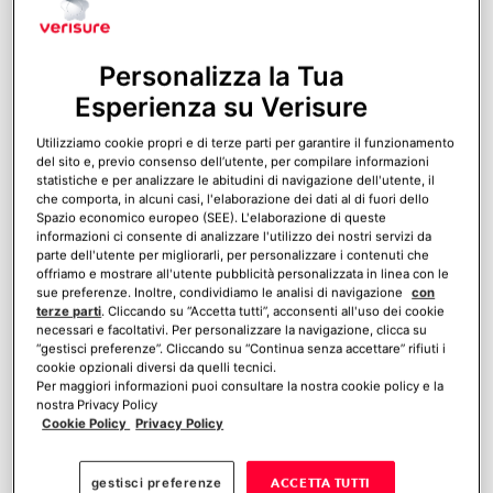
Personalizza la Tua
I
cartelli dissuasori di Verisure
Esperienza su Verisure
indicano ai ladri che la casa è protetta
Utilizziamo cookie propri e di terze parti per garantire il funzionamento
e che, in caso di intrusione, la loro
del sito e, previo consenso dell’utente, per compilare informazioni
statistiche e per analizzare le abitudini di navigazione dell'utente, il
immagine sarà registrata. I ladri ci
che comporta, in alcuni casi, l'elaborazione dei dati al di fuori dello
Spazio economico europeo (SEE). L'elaborazione di queste
penseranno due volte prima di mettere
informazioni ci consente di analizzare l'utilizzo dei nostri servizi da
in pericolo la tua famiglia e i tuoi beni.
parte dell'utente per migliorarli, per personalizzare i contenuti che
offriamo e mostrare all'utente pubblicità personalizzata in linea con le
sue preferenze. Inoltre, condividiamo le analisi di navigazione
con
terze parti
. Cliccando su “Accetta tutti”, acconsenti all'uso dei cookie
necessari e facoltativi. Per personalizzare la navigazione, clicca su
Hai bisogno di un allarme?
Calcola
“gestisci preferenze”. Cliccando su “Continua senza accettare” rifiuti i
cookie opzionali diversi da quelli tecnici.
ora il tuo preventivo gratuito
Per maggiori informazioni puoi consultare la nostra cookie policy e la
nostra Privacy Policy
Cookie Policy
Privacy Policy
gestisci preferenze
ACCETTA TUTTI