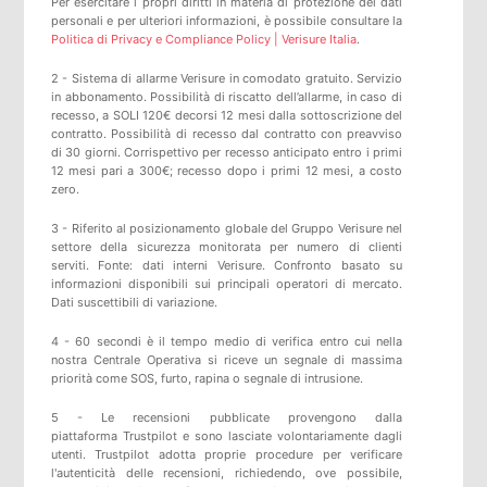
Per esercitare i propri diritti in materia di protezione dei dati
personali e per ulteriori informazioni, è possibile consultare la
Politica di Privacy e Compliance Policy | Verisure Italia
.
2 - Sistema di allarme Verisure in comodato gratuito. Servizio
in abbonamento. Possibilità di riscatto dell’allarme, in caso di
recesso, a SOLI 120€ decorsi 12 mesi dalla sottoscrizione del
contratto. Possibilità di recesso dal contratto con preavviso
di 30 giorni. Corrispettivo per recesso anticipato entro i primi
12 mesi pari a 300€; recesso dopo i primi 12 mesi, a costo
zero.
3 - Riferito al posizionamento globale del Gruppo Verisure nel
settore della sicurezza monitorata per numero di clienti
serviti. Fonte: dati interni Verisure. Confronto basato su
informazioni disponibili sui principali operatori di mercato.
Dati suscettibili di variazione.
4 - 60 secondi è il tempo medio di verifica entro cui nella
nostra Centrale Operativa si riceve un segnale di massima
priorità come SOS, furto, rapina o segnale di intrusione.
5 -
Le recensioni pubblicate provengono dalla
piattaforma
Trustpilot
e sono lasciate volontariamente dagli
utenti.
Trustpilot
adotta proprie procedure per verificare
l'autenticità delle recensioni, richiedendo, ove possibile,