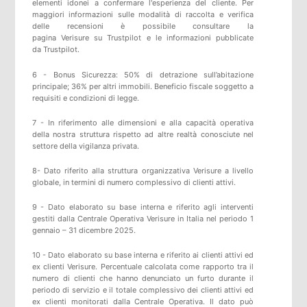
elementi idonei a confermare l'esperienza del cliente. Per
maggiori informazioni sulle modalità di raccolta e verifica
delle recensioni è possibile consultare
la
pagina
Verisure
su
Trustpilot
e
le informazioni pubblicate
da
Trustpilot
.
6 - Bonus Sicurezza: 50% di detrazione sull’abitazione
principale; 36% per altri immobili. Beneficio fiscale soggetto a
requisiti e condizioni di legge.
7 - In riferimento alle dimensioni e alla capacità operativa
della nostra struttura rispetto ad altre realtà conosciute nel
settore della vigilanza privata.
8- Dato riferito alla struttura organizzativa Verisure a livello
globale, in termini di numero complessivo di clienti attivi.
9 - Dato elaborato su base interna e riferito agli interventi
gestiti dalla Centrale Operativa Verisure in Italia nel periodo 1
gennaio – 31 dicembre 2025.
10 - Dato elaborato su base interna e riferito ai clienti attivi ed
ex clienti Verisure. Percentuale calcolata come rapporto tra il
numero di clienti che hanno denunciato un furto durante il
periodo di servizio e il totale complessivo dei clienti attivi ed
ex clienti monitorati dalla Centrale Operativa. Il dato può