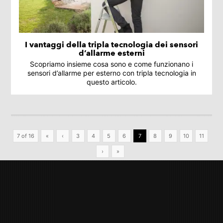
I vantaggi della tripla tecnologia dei sensori
d’allarme esterni
Scopriamo insieme cosa sono e come funzionano i
sensori d’allarme per esterno con tripla tecnologia in
questo articolo.
7 of 16
«
‹
3
4
5
6
7
8
9
10
11
›
»