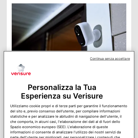
Continua senza accettare
Videosorveglianza: norme, obblighi e sanzioni
La videosorveglianza è diventata una componente
Personalizza la Tua
onnipresente nella nostra società, impiegata per
garantire la sicurezza di persone e beni in una vasta
Esperienza su Verisure
gamma di contesti, dalle abitazioni private ai luoghi
pubblici.
Utilizziamo cookie propri e di terze parti per garantire il funzionamento
del sito e, previo consenso dell’utente, per compilare informazioni
statistiche e per analizzare le abitudini di navigazione dell'utente, il
che comporta, in alcuni casi, l'elaborazione dei dati al di fuori dello
Spazio economico europeo (SEE). L'elaborazione di queste
informazioni ci consente di analizzare l'utilizzo dei nostri servizi da
parte dell'utente per migliorarli, per personalizzare i contenuti che