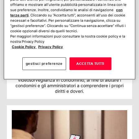
offriamo e mostrare all'utente pubblicità personalizzata in linea con le
sue preferenze. Inoltre, condividiamo le analisi di navigazione
con
terze parti
. Cliccando su “Accetta tutti”, acconsenti all'uso dei cookie
necessari e facoltativi. Per personalizzare la navigazione, clicca su
“gestisci preferenze”. Cliccando su “Continua senza accettare” rifiuti i
cookie opzionali diversi da quelli tecnici.
Per maggiori informazioni puoi consultare la nostra cookie policy e la
nostra Privacy Policy
Cookie Policy
Privacy Policy
Normativa videosorveglianza condominio:
cosa dice la legge
gestisci preferenze
ACCETTA TUTTI
L’obiettivo di questo articolo è fornire una guida chiara e
aggiornata su quanto prevede la normativa per la
videosorveglianza in condominio, al fine di aiutare i
condomini e gli amministratori a comprendere i propri
diritti e doveri.