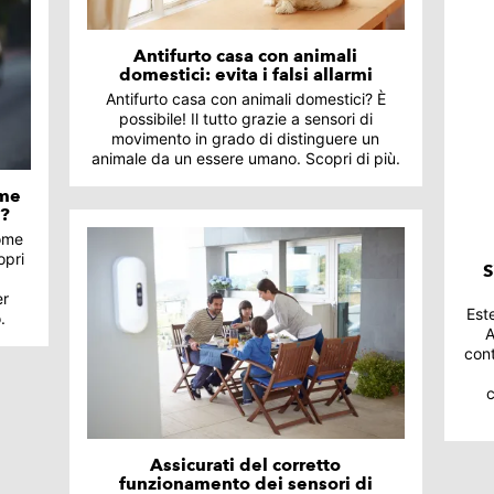
Antifurto casa con animali
domestici: evita i falsi allarmi
Antifurto casa con animali domestici? È
possibile! Il tutto grazie a sensori di
movimento in grado di distinguere un
animale da un essere umano. Scopri di più.
rme
i?
come
opri
S
er
Este
.
A
cont
c
Assicurati del corretto
funzionamento dei sensori di