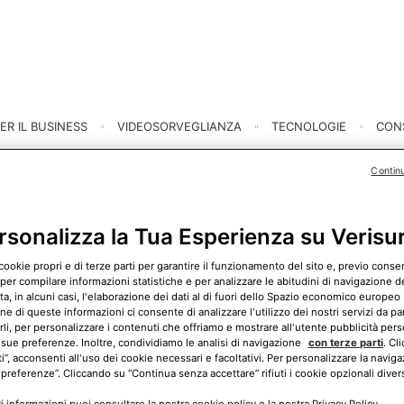
ER IL BUSINESS
VIDEOSORVEGLIANZA
TECNOLOGIE
CONS
Contin
sensori perimetrali
rsonalizza la Tua Esperienza su Verisu
cookie propri e di terze parti per garantire il funzionamento del sito e, previo cons
etrali? Scegli sicurezza e innovazione. Scopri Verisure, i 
 per compilare informazioni statistiche e per analizzare le abitudini di navigazione del
, in alcuni casi, l'elaborazione dei dati al di fuori dello Spazio economico europeo 
ne di queste informazioni ci consente di analizzare l'utilizzo dei nostri servizi da pa
rli, per personalizzare i contenuti che offriamo e mostrare all'utente pubblicità pers
 sue preferenze. Inoltre, condividiamo le analisi di navigazione
con terze parti
. Cl
ti”, acconsenti all'uso dei cookie necessari e facoltativi. Per personalizzare la naviga
 preferenze”. Cliccando su “Continua senza accettare” rifiuti i cookie opzionali divers
 informazioni puoi consultare la nostra cookie policy e la nostra Privacy Policy