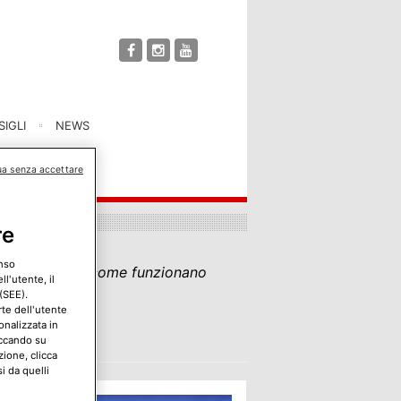
IGLI
NEWS
ua senza accettare
re
enso
suoi vantaggi e come funzionano
l'utente, il
(SEE).
rte dell'utente
onalizzata in
iccando su
zione, clicca
i da quelli