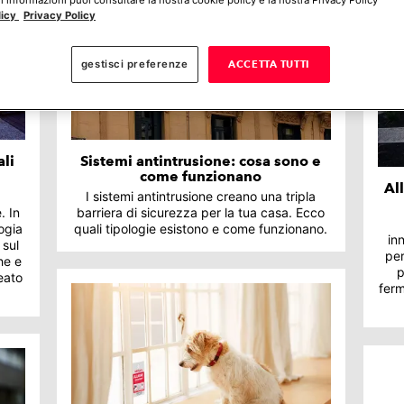
licy
Privacy Policy
gestisci preferenze
ACCETTA TUTTI
ali
Sistemi antintrusione: cosa sono e
come funzionano
Al
I sistemi antintrusione creano una tripla
. In
barriera di sicurezza per la tua casa. Ecco
ogia
quali tipologie esistono e come funzionano.
in
 sul
per
he e
p
eato
ferm