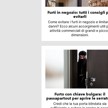
Furti in negozio: tutti i consigli 
evitarli
Come evitare i furti in negozio e limitar
danni? Ecco alcuni accorgimenti utili 
attività commerciali di grandi e picco
dimensioni.
Furto con chiave bulgara: il
passapartout per aprire le serra
Credi che la tua porta blindata sia
sufficiente a evitare le rapine in cas