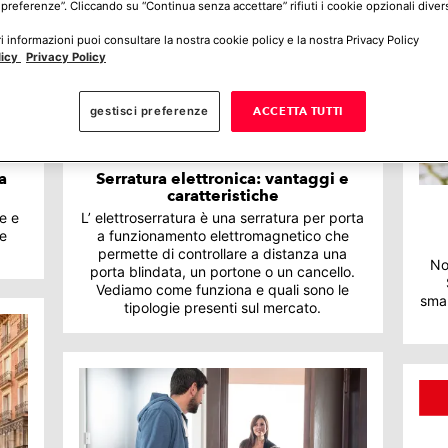
 preferenze”. Cliccando su “Continua senza accettare” rifiuti i cookie opzionali divers
 informazioni puoi consultare la nostra cookie policy e la nostra Privacy Policy
licy
Privacy Policy
gestisci preferenze
ACCETTA TUTTI
a
Serratura elettronica: vantaggi e
caratteristiche
e e
L’ elettroserratura è una serratura per porta
 e
a funzionamento elettromagnetico che
permette di controllare a distanza una
No
porta blindata, un portone o un cancello.
Vediamo come funziona e quali sono le
smar
tipologie presenti sul mercato.