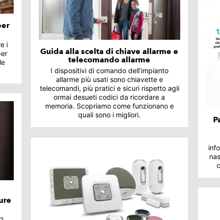
per
e i
Guida alla scelta di chiave allarme e
per
telecomando allarme
le
I dispositivi di comando dell’impianto
allarme più usati sono chiavette e
telecomandi, più pratici e sicuri rispetto agli
ormai desueti codici da ricordare a
memoria. Scopriamo come funzionano e
quali sono i migliori.
P
inf
nas
ture
a?