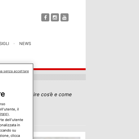
IGLI
NEWS
ua senza accettare
re
aiuterà a scoprire cos’è e come
enso
l'utente, il
(SEE).
rte dell'utente
onalizzata in
iccando su
zione, clicca