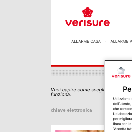
ALLARME CASA
ALLARME P
Pe
Vuoi capire come scegliere una chiav
funziona.
Utilizziamo 
dell’utente,
che comporta
chiave elettronica
L'elaborazio
per migliora
linea con le
“Accetta tut