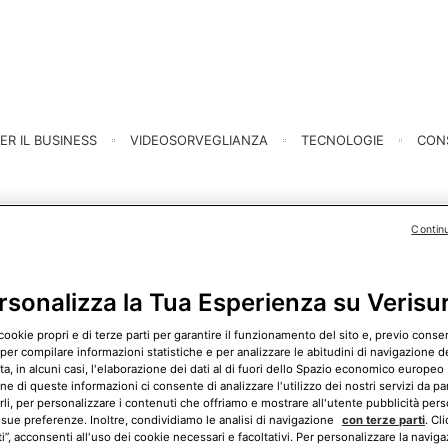
ER IL BUSINESS
VIDEOSORVEGLIANZA
TECNOLOGIE
CONS
Contin
chiave elettronica
rsonalizza la Tua Esperienza su Verisu
e elettronica? Ecco la selezione di articoli Verisure che ti 
cookie propri e di terze parti per garantire il funzionamento del sito e, previo cons
 per compilare informazioni statistiche e per analizzare le abitudini di navigazione del
, in alcuni casi, l'elaborazione dei dati al di fuori dello Spazio economico europeo 
ne di queste informazioni ci consente di analizzare l'utilizzo dei nostri servizi da pa
rli, per personalizzare i contenuti che offriamo e mostrare all'utente pubblicità pers
 sue preferenze. Inoltre, condividiamo le analisi di navigazione
con terze parti
. Cl
ti”, acconsenti all'uso dei cookie necessari e facoltativi. Per personalizzare la naviga