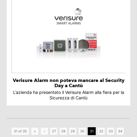
Verisure Alarm non poteva mancare al Security
Day a Cantù
L’azienda ha presentato il Verisure Alarm alla fiera per la
Sicurezza di Cantù
31 of 35
«
‹
27
28
29
30
31
32
33
34