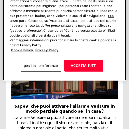
informazioni ci consente di analizzare l'utilizzo dei nostri servizi da
Come funzionano i sistemi di allarme Verisure
parte dell'utente per migliorarli, per personalizzare i contenuti che
in caso di mancanza di corrente?
offriamo e mostrare all'utente pubblicità personalizzata in linea con le
sue preferenze. Inoltre, condividiamo le analisi di navigazione
con
L’antifurto Verisure continua a trasmettere segnali
terze parti
. Cliccando su “Accetta tutti”, acconsenti all'uso dei cookie
d’allarme anche se si interrompe la corrente
necessari e facoltativi. Per personalizzare la navigazione, clicca su
“gestisci preferenze”. Cliccando su “Continua senza accettare” rifiuti i
cookie opzionali diversi da quelli tecnici.
Per maggiori informazioni puoi consultare la nostra cookie policy e la
nostra Privacy Policy
Cookie Policy
Privacy Policy
gestisci preferenze
ACCETTA TUTTI
Sapevi che puoi attivare l’allarme Verisure in
modo parziale quando sei in casa?
L’allarme Verisure si può attivare in diverse modalità, in
base ai tuoi bisogni di sicurezza: totale, parziale di
giorno o parziale di notte, che risulta molto utile,