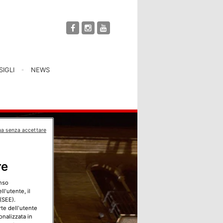
IGLI
NEWS
ua senza accettare
re
enso
l'utente, il
(SEE).
rte dell'utente
onalizzata in