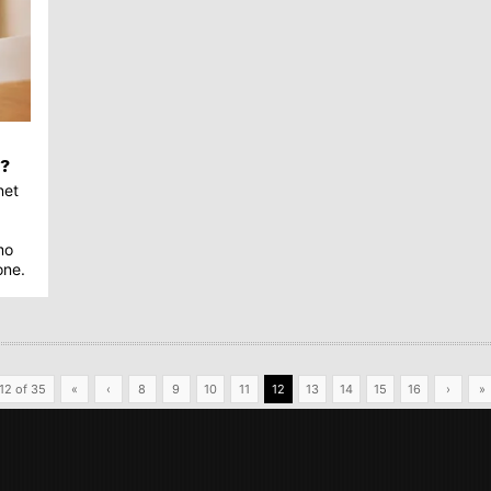
e?
net
mo
one.
12 of 35
«
‹
8
9
10
11
12
13
14
15
16
›
»