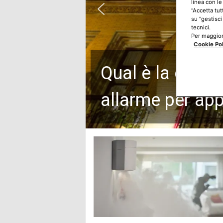
linea con le
“Accetta tut
su “gestisci
tecnici.
Per maggiori
Cookie Po
Qual è la differ
allarme per ap