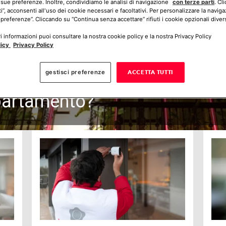
 sue preferenze. Inoltre, condividiamo le analisi di navigazione
con terze parti
. Cl
ti”, acconsenti all'uso dei cookie necessari e facoltativi. Per personalizzare la naviga
 preferenze”. Cliccando su “Continua senza accettare” rifiuti i cookie opzionali divers
 informazioni puoi consultare la nostra cookie policy e la nostra Privacy Policy
licy
Privacy Policy
enza tra un allarme per la ca
gestisci preferenze
ACCETTA TUTTI
partamento?