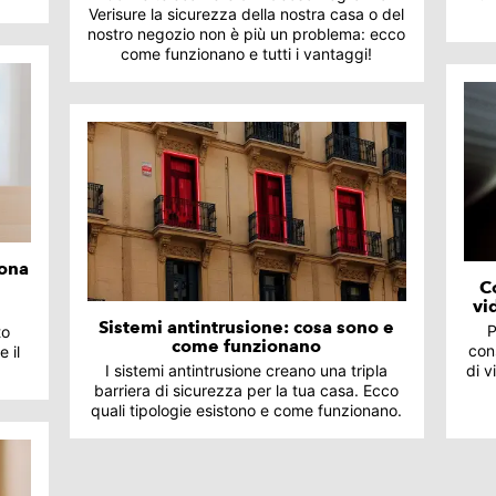
Verisure la sicurezza della nostra casa o del
nostro negozio non è più un problema: ecco
come funzionano e tutti i vantaggi!
iona
C
vi
a
Sistemi antintrusione: cosa sono e
P
to
come funzionano
con
e il
I sistemi antintrusione creano una tripla
di v
barriera di sicurezza per la tua casa. Ecco
quali tipologie esistono e come funzionano.