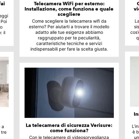
fai
Telecamera WiFi per esterno:
Installazione, come funziona e quale
vi
scegliere
Leggi
Come scegliere la telecamera wifi da
La
 Poi
esterno? Per aiutarti a trovare il modello
si
to
adatto alle tue esigenze abbiamo
cos’
 il
raggruppato per te peculiarità,
q
caratteristiche tecniche e servizi
indispensabili per fare la scelta giusta.
In
La telecamera di sicurezza Verisure:
L’i
e a
come funziona?
è b
 tre
Con le telecamere di videosorveglianza
un