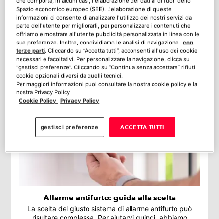
che comporta, in alcuni casi, l'elaborazione dei dati al di fuori dello
Kit telecamere di videosorveglianza: le
Spazio economico europeo (SEE). L'elaborazione di queste
funzionalità irrinunciabili
informazioni ci consente di analizzare l'utilizzo dei nostri servizi da
parte dell'utente per migliorarli, per personalizzare i contenuti che
Un kit telecamere è una soluzione ottimale per
offriamo e mostrare all'utente pubblicità personalizzata in linea con le
controllare la propria casa e la propria attività. Vediamo
sue preferenze. Inoltre, condividiamo le analisi di navigazione
con
quali sono le funzionalità più importanti da tenere in
terze parti
. Cliccando su “Accetta tutti”, acconsenti all'uso dei cookie
considerazione nella scelta.
necessari e facoltativi. Per personalizzare la navigazione, clicca su
“gestisci preferenze”. Cliccando su “Continua senza accettare” rifiuti i
cookie opzionali diversi da quelli tecnici.
Per maggiori informazioni puoi consultare la nostra cookie policy e la
nostra Privacy Policy
Cookie Policy
Privacy Policy
gestisci preferenze
ACCETTA TUTTI
Allarme antifurto: guida alla scelta
La scelta del giusto sistema di allarme antifurto può
risultare complessa. Per aiutarvi quindi, abbiamo