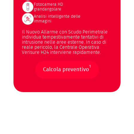
Fotocamera HD
grandangolare
Analisi intelligente delle
immagini
Il Nuovo Allarme con Scudo Perimetrale
individua tempestivamente tentativi di
intrusione nelle aree esterne. In caso di
reale pericolo, la Centrale Operativa
Verisure H24 interviene rapidamente.
1
Calcola preventivo