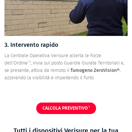
3. Intervento rapido
La Centrale Operativa Verisure allerta le Forze
11
dell'Ordine
, invia sul posto Guardie Giurate Territoriali e,
se presente, attiva da remoto il
fumogeno ZeroVision®
,
azzerando la visibilità e impedendo il furto.
1
CALCOLA PREVENTIVO
Tutti i dispositivi Verisure per la tua