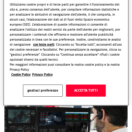
Utilizziamo cookie propri e di terze parti per garantire il funzionamento del
sito e, previo consenso dell’utente, per compilare informazioni statistiche e
per analizzare le abitudini di navigazione dell'utente, il che comporta, in
alcuni casi, l'elaborazione dei dati al di fuori dello Spazio economico
europeo (SEE). L'elaborazione di queste informazioni ci consente di
analizzare l'utilizzo dei nostri servizi da parte dell'utente per migliorarli, per
personalizzare i contenuti che offriamo e mostrare all'utente pubblicità
personalizzata in linea con le sue preferenze. Inoltre, condividiamo le analisi
di navigazione
con terze parti
. Cliccando su “Accetta tutti”, acconsenti all'uso
dei cookie necessari e facoltativi. Per personalizzare la navigazione, clicca su
“gestisci preferenze”. Cliccando su “Continua senza accettare” rifiuti i cookie
1. Scatta l’allarme
opzionali diversi da quelli tecnici.
Per maggiori informazioni puoi consultare la nostra cookie policy e la nostra
In caso di tentativo di intrusione, i dispositivi del sistema
Privacy Policy
inviano un segnale alla Centrale Operativa che risponde
in
Cookie Policy
Privacy Policy
4
meno di 60 secondi
gestisci preferenze
ACCETTA TUTTI